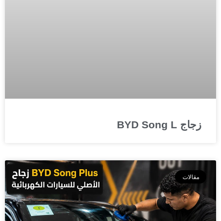
زجاج BYD Song L
مقالات