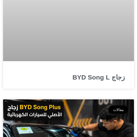
زجاج BYD Song L
مقالات