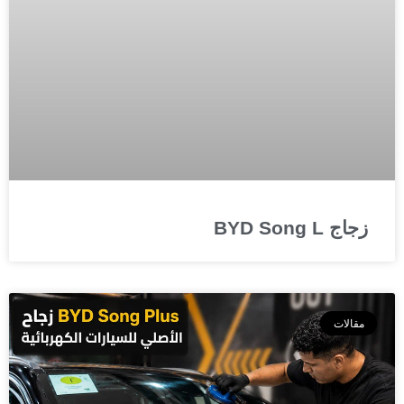
زجاج BYD Song L
مقالات