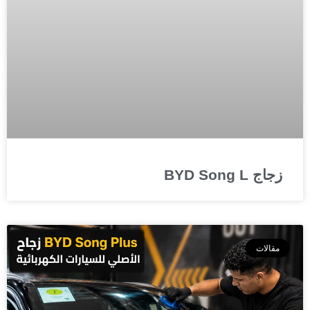
زجاج BYD Song L
مقالات