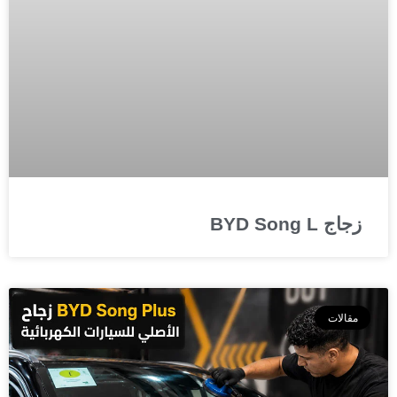
زجاج BYD Song L
مقالات