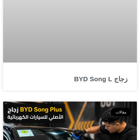
زجاج BYD Song L
مقالات