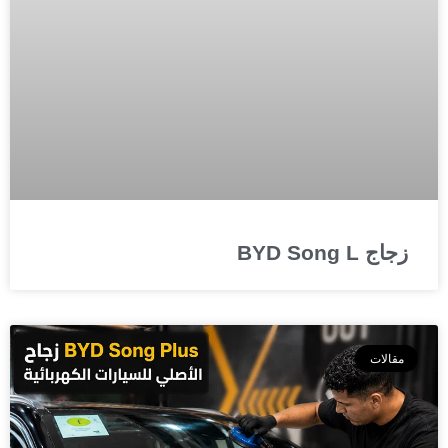
زجاج BYD Song L
مقالات