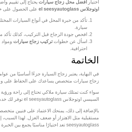
اختيار
أفضل محل زجاج سيارات
يحتاج إلى تقييم واضح
اوتوجلاس el seesyautoglass
على الحصول على خد
تأكد من خبرة المحل في أنواع السيارات المختل
سيارة.
افحص جودة الزجاج قبل التركيب، كذلك تأكد م
اسأل عن خطوات
تركيب زجاج سيارات
ومواد ا
احترافية.
الخاتمة
في النهاية، يعتبر زجاج السيارة جزءًا أساسيًا من ع
زجاج سيارات متخصص يساعدك على الحفاظ على وضوح ال
سواء كنت تمتلك سيارة ملاكي تحتاج إلى راحة ورؤية 
السيسي اوتوجلاس el seesyautoglass توفر لك خدمة تركيب دقيقة ومناسبة لكل نوع سيارة.
بالإضافة إلى ذلك، يمنحك الاعتماد على فنيين متخص
seesyautoglass تعد اختيارًا مناسبًا يجمع بين الخبرة والجودة والثقة.