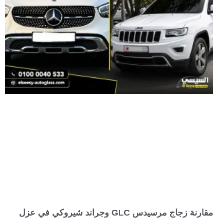
مقارنة زجاج مرسيدس GLC وجراند شيروكي في عزل