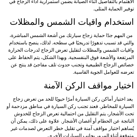
الاهتمام بالتفاصيل أثناء الصيانة يضمن استمرارية أداء الزجاج في
توفير الحماية المثلى.
استخدام واقيات الشمس والمظلات
من المهم جدًا حماية زجاج سيارتك من أشعة الشمس المباشرة،
والتي قد تسبب تدهورًا تدريجيًا في سطحه. لذلك، ينصح باستخدام
واقيات الشمس والمظلات لتقليل تعرض الزجاج لدرجات الحرارة
المرتفعة والأشعة فوق البنفسجية. وبهذا الشكل، يتم الحفاظ على
خصائص الزجاج الطبيعية وتجنب حدوث تلف مفاجئ قد ينتج عن
تعرضه للعوامل الجوية القاسية.
اختيار مواقف الركن الآمنة
يعد اختيار أماكن ركن السيارة أمرًا حيويًا للحد من تعرض زجاج
السيارة للمخاطر. فعند تجنب ركن السيارة في مناطق مزدحمة أو
تحت الأشجار، يتم التقليل من احتمالية تعرض الزجاج للخدوش
الناتجة عن الحطام أو أغصان الأشجار. علاوة على ذلك، يمكن أن
يُساهم اختيار مواقف آمنة في تقليل خطر التعرض لصدمات غير
متوقعة أثناء المرور بجانب السيارات الأخرى.