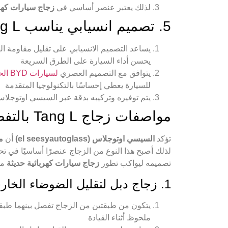
لذلك يعتبر عنصر أساسي في
زجاج سيارات كهرب
5. تصميم انسيابي يناسب BYD Tang L
يساعد التصميم الانسيابي على تقليل مقاومة الهو
يحسن أداء السيارة على الطرق السريعة
يتوافق مع التصميم العصري
لسيارات BYD الحديثة
للسيارة يعطي إحساسًا بالتكنولوجيا المتقدمة
يتم توفيره وتركيبه بدقة عبر السيسي اوتوجلاس (el seesyautoglass) لضمان أفضل 
مواصفات زجاج Tang L بالتفصيل
تؤكد
السيسي اوتوجلاس (el seesyautoglass)
أن
مو
لذلك أصبح هذا النوع من الزجاج عنصرًا أساسيًا في تحق
تصميمه ليواكب تطور
زجاج سيارات كهربائية حديثة
من
1. زجاج دبل لتقليل الضوضاء الخارجية
يتكون من طبقتين من الزجاج تفصل بينهما طبقة
ملحوظ أثناء القيادة