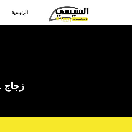
الرئيسية
زجاج BYD Tang L ومواصفات الزجاج الحديث