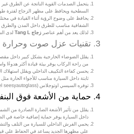
يتحمل الصدمات القوية الناتجة عن الطرق غير 
السطحية ويحافظ على مظهر الزجاج لفترة طويل
يحافظ على وضوح الرؤية أثناء القيادة في مخت
الشفافية مناسب للطرق داخل المدن والطرق ا
لذلك يعد من أهم عناصر
زجاج Tang L
لدى السيسي ا
3. تقنيات عزل صوت وحرارة متقدمة
يقلل الضوضاء الخارجية بشكل كبير داخل مقصور
من راحة الركاب يوفر بيئة قيادة أكثر هدوءًا واست
يحسن كفاءة التكييف الداخلي ويقلل استهلاك ا
ثابتة داخل السيارة مناسب للأجواء الحارة مثل
توفره السيسي اوتوجلاس (el seesyautoglass) بجودة عالية تناسب السيارات الحديثة
4. حماية من الأشعة فوق البنفسجية
يقلل من تأثير الأشعة الضارة الصادرة من الشم
داخل السيارة يوفر حماية إضافية خاصة في ال
يحمي الفرش الداخلي للسيارة من التلف والتشق
على مظهرها الجديد يساعد في الحفاظ على قيم