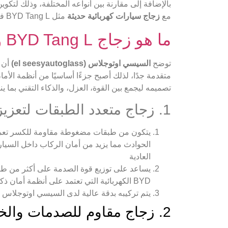
بالإضافة إلى مقارنة بين أنواعه المختلفة، وذلك لتكو
مع
زجاج سيارات كهربائية حديثة
مثل BYD Tang L في السوق المصري لدى
ما هو زجاج BYD Tang L ومواصفاته الحديثة؟
توضح
السيسي اوتوجلاس (el seesyautoglass)
أن
متقدمة جدًا، لذلك أصبح جزءًا أساسيًا من أنظمة الأمان
تصميمه ليجمع بين القوة، العزل، والذكاء التقني بما 
1. زجاج متعدد الطبقات لتعزيز الأمان
يتكون من طبقات مضغوطة مقاومة للكسر تعم
الحوادث مما يزيد من أمان الركاب داخل السيار
العادية
يساعد على توزيع قوة الصدمة على أكثر من طب
BYD الكهربائية التي تعتمد على أنظمة أمان ذكية ومتقدمة يقلل من احتمالية الإصابات الناتجة عن الحوادث المفاجئة
يتم تركيبه بدقة عالية لدى السيسي اوتوجلاس (el seesyautoglass) لضمان الجودة والأما
2. زجاج مقاوم للصدمات والخدوش