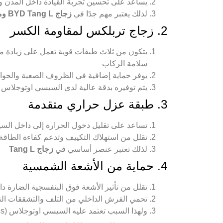
يساعد على تحسين تجربة القيادة داخل المدن و
لذلك يعتبر مهم جدًا في
زجاج BYD Tang L ومواصفات الزجاج الحديث
2. زجاج تربلكس لمقاومة الكسر
يتكون من ثلاث طبقات قوية تعمل على زيادة 
سلامة الركاب
يوفر حماية إضافية في الظروف الصعبة والحوادث
يتم توفيره بدقة عالية لدى السيسي اوتوجلاس (el seesyautoglass
3. طبقة عزل حراري متقدمة
تساعد على تقليل دخول الحرارة إلى داخل الس
تقلل من استهلاك التكييف وتدعم كفاءة الطاقة 
لذلك تعتبر عنصر أساسي في
زجاج Tang L
4. حماية من الأشعة الشمسية
تقلل من تأثير الأشعة فوق البنفسجية الضارة د
تحمي الفرش الداخلي من التلف والتشققات ال
ولهذا السبب تعتمد عليه السيسي اوتوجلاس (el seesyautoglass) في التركيب