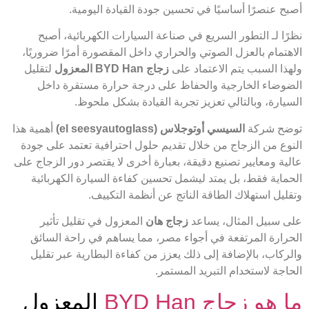
أصبح عنصرًا أساسيًا في تحسين جودة القيادة اليومية.
نظرًا لـ التطور السريع في صناعة السيارات الكهربائية، أصبح
الاهتمام بالعزل الصوتي والحراري داخل المقصورة أمرًا ضروريًا،
ولهذا السبب يتم الاعتماد على
زجاج BYD Han المعزول
لتقليل
الضوضاء الخارجية والحفاظ على درجة حرارة مستقرة داخل
السيارة، وبالتالي تعزيز تجربة القيادة بشكل ملحوظ.
توضح شركة
السيسي أوتوجلاس (el seesyautoglass)
أهمية هذا
النوع من الزجاج من خلال تقديم حلول احترافية تعتمد على جودة
عالية ومعايير تصنيع دقيقة، بعبارة أخرى لا يقتصر دور الزجاج على
الحماية فقط، بل يمتد ليشمل تحسين كفاءة السيارة الكهربائية
وتقليل استهلاك الطاقة الناتج عن أنظمة التكييف.
على سبيل المثال، يساعد
زجاج هان
المعزول في تقليل تأثير
الحرارة المرتفعة في أجواء مصر، مما يساهم في راحة السائق
والركاب، بالإضافة إلى ذلك يعزز من كفاءة البطارية عبر تقليل
الحاجة لاستخدام التبريد المستمر.
ما هو زجاج BYD Han
المعزول