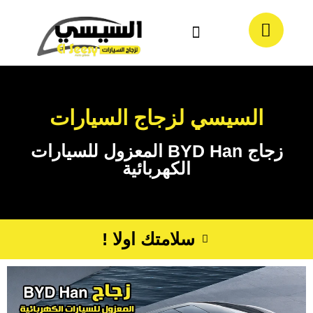
معلومات عنا
تواصل معنا
السيسي لزجاج السيارات
زجاج BYD Han المعزول للسيارات
الكهربائية
سلامتك اولا !