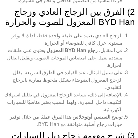
جزءًا أساسيًا من التصميم الداخلي والخارجي للسيارة.
2) الفرق بين الزجاج العادي وزجاج
BYD Han المعزول للصوت والحرارة
الزجاج العادي يعتمد على طبقة واحدة فقط، لذلك لا يوفر
مستوى عزل كافي للضوضاء أو الحرارة.
في المقابل،
زجاج BYD Han المعزول
يحتوي على طبقات
متعددة تعمل على امتصاص الموجات الصوتية وتقليل انتقال
الحرارة.
على سبيل المثال، عند القيادة في الطرق السريعة، يقلل
الزجاج المعزول الضوضاء بشكل ملحوظ مقارنة بالزجاج
التقليدي.
بالإضافة إلى ذلك، يساعد الزجاج المعزول في تقليل استهلاك
التكييف داخل السيارة، ولهذا السبب يعتبر مناسبًا للسيارات
الكهربائية.
توضح
السيسي أوتوجلاس
هذا الفرق عمليًا من خلال توفير
خيارات زجاج أصلية متوافقة مع BYD Han.
3) شرح مفهوم زجاج دبل للسيارات