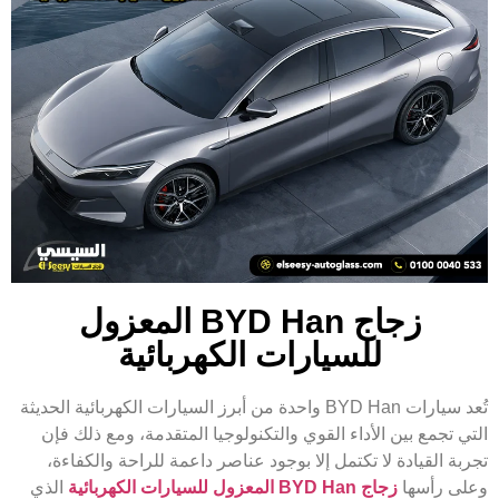
زجاج BYD Han المعزول
للسيارات الكهربائية
تُعد سيارات BYD Han واحدة من أبرز السيارات الكهربائية الحديثة
التي تجمع بين الأداء القوي والتكنولوجيا المتقدمة، ومع ذلك فإن
تجربة القيادة لا تكتمل إلا بوجود عناصر داعمة للراحة والكفاءة،
وعلى رأسها
زجاج BYD Han المعزول للسيارات الكهربائية
الذي