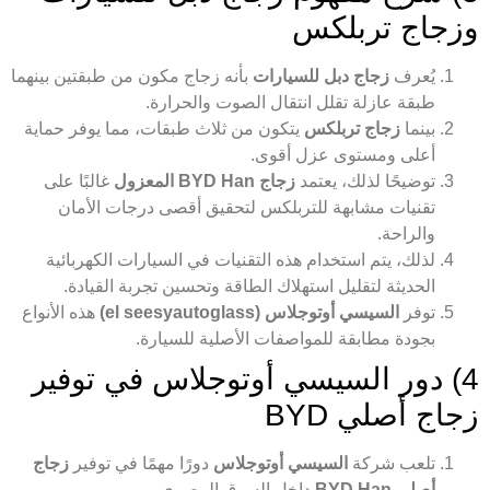
وزجاج تربلكس
يُعرف
زجاج دبل للسيارات
بأنه زجاج مكون من طبقتين بينهما
طبقة عازلة تقلل انتقال الصوت والحرارة.
بينما
زجاج تربلكس
يتكون من ثلاث طبقات، مما يوفر حماية
أعلى ومستوى عزل أقوى.
توضيحًا لذلك، يعتمد
زجاج BYD Han المعزول
غالبًا على
تقنيات مشابهة للتربلكس لتحقيق أقصى درجات الأمان
والراحة.
لذلك، يتم استخدام هذه التقنيات في السيارات الكهربائية
الحديثة لتقليل استهلاك الطاقة وتحسين تجربة القيادة.
توفر
السيسي أوتوجلاس (el seesyautoglass)
هذه الأنواع
بجودة مطابقة للمواصفات الأصلية للسيارة.
4) دور السيسي أوتوجلاس في توفير
زجاج أصلي BYD
تلعب شركة
السيسي أوتوجلاس
دورًا مهمًا في توفير
زجاج
أصلي BYD Han
داخل السوق المصري.