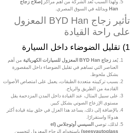
ولهذا السبب تُعد الشركة من أهم مراكز
إصلاح زجاج
Han
وبدائله في السوق المصري.
تأثير زجاج BYD Han المعزول
على راحة القيادة
1) تقليل الضوضاء داخل السيارة
يُعد
زجاج BYD Han المعزول للسيارات الكهربائية
من أهم
العناصر التي تساهم في تقليل الضوضاء داخل المقصورة
بشكل ملحوظ.
بسبب تركيبته متعددة الطبقات، يعمل على امتصاص الأصوات
القادمة من الطريق والرياح.
على سبيل المثال، عند القيادة داخل المدن المزدحمة يقل
مستوى الإزعاج الصوتي بشكل كبير.
بالإضافة إلى ذلك، يساعد هذا العزل في خلق بيئة قيادة أكثر
هدوءًا واستقرارًا.
لذلك، توصي
السيسي أوتوجلاس (el
seesyautoglass)
باستخدام الزجاج المعزول لتحسين