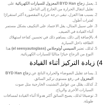
يعمل
زجاج BYD Han المعزول للسيارات الكهربائية
على
تقليل انتقال الحرارة من الخارج إلى الداخل.
بسبب هذا العزل، تبقى درجة حرارة المقصورة أكثر استقرارًا
لفترات أطول.
على سبيل المثال، يقل الاعتماد على التكييف بشكل مستمر
أثناء القيادة في الصيف.
بالإضافة إلى ذلك، يساهم ذلك في تحسين كفاءة استهلاك
الطاقة داخل السيارة.
لذلك، تعتبر
السيسي أوتوجلاس (el seesyautoglass)
هذا
النوع من الزجاج خيارًا مثاليًا للسيارات الكهربائية.
4) زيادة التركيز أثناء القيادة
يساعد تقليل الضوضاء والحرارة الناتج عن
زجاج BYD Han
المعزول
في رفع مستوى تركيز السائق.
كذلك، يقلل من عوامل التشتيت الخارجية مثل صوت
السيارات الأخرى والرياح.
توضيحًا لذلك، يصبح السائق أكثر هدوءًا أثناء القيادة لمسافات
طويلة.