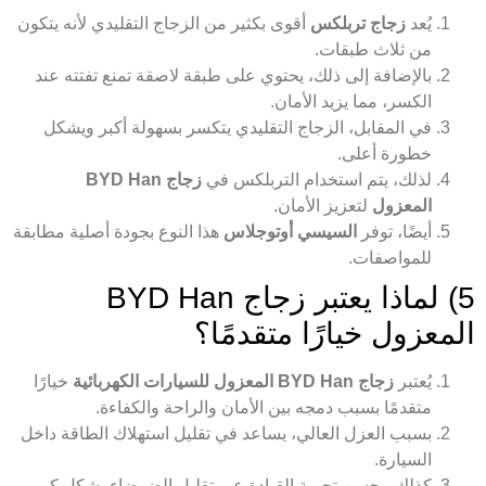
يُعد
زجاج تربلكس
أقوى بكثير من الزجاج التقليدي لأنه يتكون
من ثلاث طبقات.
بالإضافة إلى ذلك، يحتوي على طبقة لاصقة تمنع تفتته عند
الكسر، مما يزيد الأمان.
في المقابل، الزجاج التقليدي يتكسر بسهولة أكبر ويشكل
خطورة أعلى.
لذلك، يتم استخدام التربلكس في
زجاج BYD Han
المعزول
لتعزيز الأمان.
أيضًا، توفر
السيسي أوتوجلاس
هذا النوع بجودة أصلية مطابقة
للمواصفات.
5) لماذا يعتبر زجاج BYD Han
المعزول خيارًا متقدمًا؟
يُعتبر
زجاج BYD Han المعزول للسيارات الكهربائية
خيارًا
متقدمًا بسبب دمجه بين الأمان والراحة والكفاءة.
بسبب العزل العالي، يساعد في تقليل استهلاك الطاقة داخل
السيارة.
كذلك، يحسن تجربة القيادة عبر تقليل الضوضاء بشكل كبير.