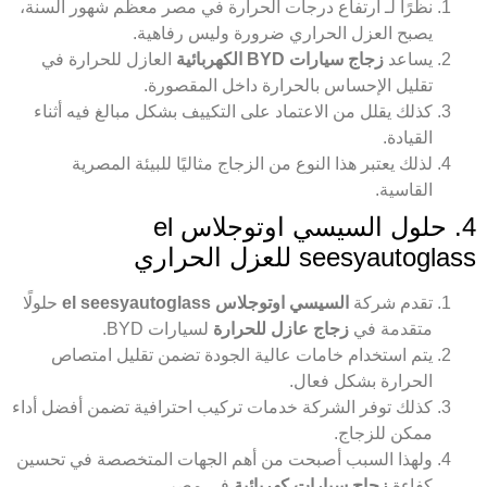
نظرًا لـ ارتفاع درجات الحرارة في مصر معظم شهور السنة،
يصبح العزل الحراري ضرورة وليس رفاهية.
يساعد
زجاج سيارات BYD الكهربائية
العازل للحرارة في
تقليل الإحساس بالحرارة داخل المقصورة.
كذلك يقلل من الاعتماد على التكييف بشكل مبالغ فيه أثناء
القيادة.
لذلك يعتبر هذا النوع من الزجاج مثاليًا للبيئة المصرية
القاسية.
4. حلول السيسي اوتوجلاس el
seesyautoglass للعزل الحراري
تقدم شركة
السيسي اوتوجلاس el seesyautoglass
حلولًا
متقدمة في
زجاج عازل للحرارة
لسيارات BYD.
يتم استخدام خامات عالية الجودة تضمن تقليل امتصاص
الحرارة بشكل فعال.
كذلك توفر الشركة خدمات تركيب احترافية تضمن أفضل أداء
ممكن للزجاج.
ولهذا السبب أصبحت من أهم الجهات المتخصصة في تحسين
كفاءة
زجاج سيارات كهربائية
في مصر.