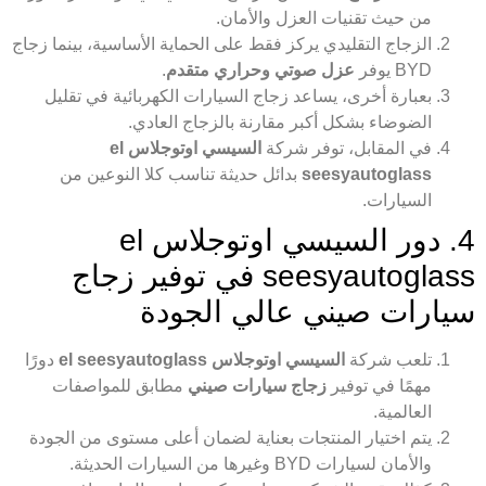
من حيث تقنيات العزل والأمان.
الزجاج التقليدي يركز فقط على الحماية الأساسية، بينما زجاج
BYD يوفر
عزل صوتي وحراري متقدم
.
بعبارة أخرى، يساعد زجاج السيارات الكهربائية في تقليل
الضوضاء بشكل أكبر مقارنة بالزجاج العادي.
في المقابل، توفر شركة
السيسي اوتوجلاس el
seesyautoglass
بدائل حديثة تناسب كلا النوعين من
السيارات.
4. دور السيسي اوتوجلاس el
seesyautoglass في توفير زجاج
سيارات صيني عالي الجودة
تلعب شركة
السيسي اوتوجلاس el seesyautoglass
دورًا
مهمًا في توفير
زجاج سيارات صيني
مطابق للمواصفات
العالمية.
يتم اختيار المنتجات بعناية لضمان أعلى مستوى من الجودة
والأمان لسيارات BYD وغيرها من السيارات الحديثة.