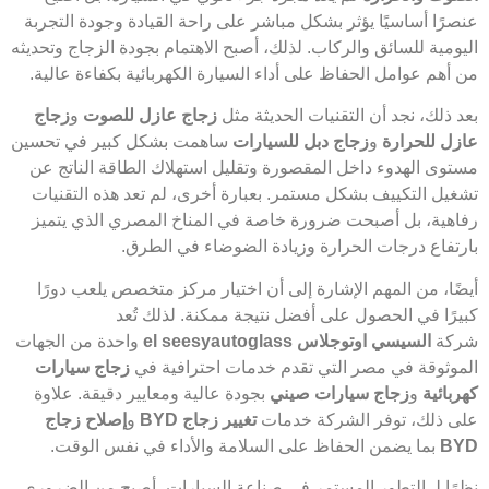
عنصرًا أساسيًا يؤثر بشكل مباشر على راحة القيادة وجودة التجربة
اليومية للسائق والركاب. لذلك، أصبح الاهتمام بجودة الزجاج وتحديثه
من أهم عوامل الحفاظ على أداء السيارة الكهربائية بكفاءة عالية.
بعد ذلك، نجد أن التقنيات الحديثة مثل
زجاج عازل للصوت
و
زجاج
عازل للحرارة
و
زجاج دبل للسيارات
ساهمت بشكل كبير في تحسين
مستوى الهدوء داخل المقصورة وتقليل استهلاك الطاقة الناتج عن
تشغيل التكييف بشكل مستمر. بعبارة أخرى، لم تعد هذه التقنيات
رفاهية، بل أصبحت ضرورة خاصة في المناخ المصري الذي يتميز
بارتفاع درجات الحرارة وزيادة الضوضاء في الطرق.
أيضًا، من المهم الإشارة إلى أن اختيار مركز متخصص يلعب دورًا
كبيرًا في الحصول على أفضل نتيجة ممكنة. لذلك تُعد
شركة
السيسي اوتوجلاس el seesyautoglass
واحدة من الجهات
الموثوقة في مصر التي تقدم خدمات احترافية في
زجاج سيارات
كهربائية
و
زجاج سيارات صيني
بجودة عالية ومعايير دقيقة. علاوة
على ذلك، توفر الشركة خدمات
تغيير زجاج BYD
و
إصلاح زجاج
BYD
بما يضمن الحفاظ على السلامة والأداء في نفس الوقت.
نظرًا لـ التطور المستمر في صناعة السيارات، أصبح من الضروري