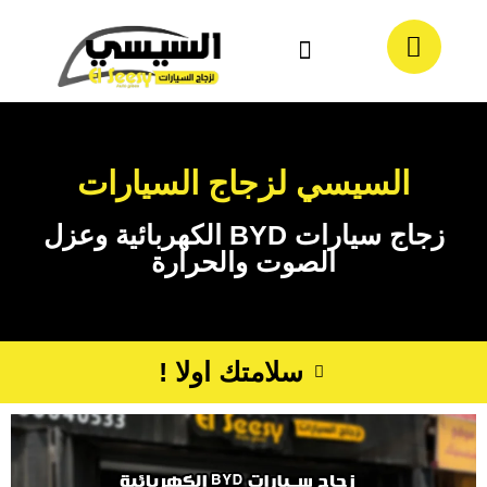
معلومات عنا
تواصل معنا
السيسي لزجاج السيارات
زجاج سيارات BYD الكهربائية وعزل
الصوت والحرارة
سلامتك اولا !