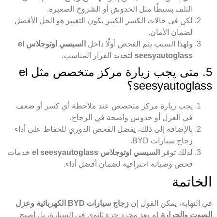
التلف بسيطًا مثل الخدوش أو الشروخ الصغيرة.
لكن في حالات الكسر الكبير يكون التغيير هو الحل الأفضل
لضمان الأمان.
ولهذا السبب يتم الفحص أولًا داخل
السيسي اوتوجلاس el
seesyautoglass
لتحديد القرار المناسب.
5. متى يجب زيارة مركز متخصص مثل el
seesyautoglass؟
يجب زيارة مركز متخصص عند ملاحظة أي كسر أو ضعف
في العزل أو خدوش واضحة في الزجاج.
بالإضافة إلى ذلك، يفضل الفحص الدوري للحفاظ على أداء
زجاج سيارات BYD.
لذلك توفر
السيسي اوتوجلاس el seesyautoglass
خدمات
فحص وصيانة احترافية لضمان أفضل أداء.
الخاتمة
في النهاية، يمكن القول إن
زجاج سيارات BYD الكهربائية وعزل
الصوت والحرارة
لم يعد مجرد جزء ثانوي في السيارة، بل أصبح