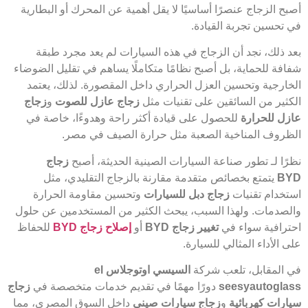
أصبح الزجاج عنصرًا أساسيًا لا يقل أهمية عن المحرك أو البطارية
في تحسين تجربة القيادة.
بعد ذلك، نجد أن الزجاج في هذه السيارات لم يعد مجرد طبقة
شفافة للحماية، بل أصبح نظامًا متكاملًا يساهم في تقليل الضوضاء
الخارجية وتحسين العزل الحراري داخل المقصورة. لذلك، يعتمد
الكثير من السائقين على تقنيات مثل
زجاج عازل للصوت
و
زجاج
عازل للحرارة
للحصول على قيادة أكثر راحة وهدوءًا، خاصة في
الظروف المناخية الصعبة مثل حرارة الصيف في مصر.
نظرًا لـ تطور صناعة السيارات الصينية الحديثة، أصبح
زجاج
BYD
يتمتع بخصائص متقدمة مقارنة بالزجاج التقليدي، مثل
استخدام تقنيات
زجاج دبل للسيارات
وتحسين مقاومة الحرارة
والصدمات. ولهذا السبب، يبحث الكثير من المستخدمين عن حلول
احترافية سواء في
تغيير زجاج BYD
أو
إصلاح زجاج BYD
للحفاظ
على الأداء المثالي للسيارة.
في المقابل، تلعب شركة
السيسي اوتوجلاس el
seesyautoglass
دورًا مهمًا في تقديم خدمات متخصصة في
زجاج
سيارات كهربائية
و
زجاج سيارات صيني
داخل السوق المصري، مما