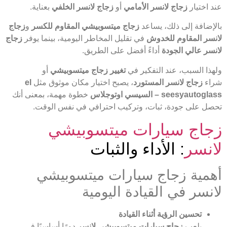
عند اختيار
زجاج لانسر الأمامي
أو
زجاج لانسر الخلفي
بعناية.
بالإضافة إلى ذلك، يساعد
زجاج ميتسوبيشي المقاوم للكسر
و
زجاج
لانسر المقاوم للخدوش
في تقليل المخاطر اليومية، بينما يوفر
زجاج
لانسر عالي الجودة
أداءً أفضل على الطريق.
ولهذا السبب، عند التفكير في
تغيير زجاج ميتسوبيشي
أو
شراء
زجاج لانسر المستورد
، يصبح اختيار مكان موثوق مثل
el
seesyautoglass – السيسي اوتوجلاس
خطوة مهمة، بمعنى أنك
تحصل على جودة، ثبات، وتركيب احترافي في نفس الوقت.
زجاج سيارات ميتسوبيشي
لانسر
: الأداء والثبات
أهمية زجاج سيارات ميتسوبيشي
لانسر في القيادة اليومية
تحسين الرؤية أثناء القيادة
يلعب
زجاج سيارات ميتسوبيشي لانسر
دورًا أساسيًا في