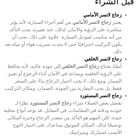
قبل الشراء
زجاج لانسر الأمامي
يعتبر
زجاج لانسر الأمامي
من أهم أجزاء السيارة، لأنه يؤثر
مباشرة على الرؤية والأمان. لذلك، عند تغييره، يجب التأكد
من أنه مناسب لموديل السيارة. علاوة على ذلك، يجب أن
يكون التركيب احترافيًا حتى لا يحدث تسريب هواء أو مياه بعد
ذلك.
زجاج لانسر الخلفي
أيضًا، يحتاج
زجاج لانسر الخلفي
إلى جودة عالية، لأنه يحافظ
على الرؤية الخلفية ويساعد في الأمان أثناء الرجوع أو تغيير
المسار. ومع ذلك، لا يجب اختيار الزجاج بناءً على السعر
فقط. بل يجب المقارنة بين الجودة، الضمان، ومكان التركيب.
زجاج لانسر المستورد
يفضل بعض العملاء شراء
زجاج لانسر المستورد
نظرًا لـ
جودته ودقته في المقاسات. في المقابل. قد توجد أنواع محلية
جيدة، لكن المهم هو التأكد من مصدر الزجاج وخبرة المكان.
توضيحًا لذلك، المكان الموثوق يساعدك على اختيار النوع
الأنسب لسيارتك وميزانيتك.