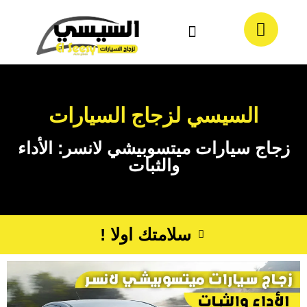
معلومات عنا
تواصل معنا
السيسي لزجاج السيارات
زجاج سيارات ميتسوبيشي لانسر: الأداء
والثبات
سلامتك اولا !