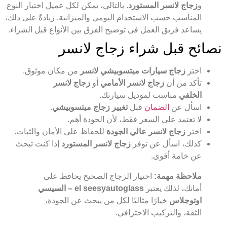
و
زجاج لانسر المستورد
. بالتالي، يمكن لكل عميل اختيار النوع
المناسب حسب الاستخدام اليومي والميزانية. زيادةً على ذلك،
يساعد فريق العمل في توضيح الفرق بين الأنواع قبل الشراء.
نصائح قبل شراء زجاج لانسر
اختر
زجاج سيارات ميتسوبيشي لانسر
من مكان موثوق.
تأكد من أن
زجاج لانسر الأمامي
أو
زجاج لانسر
الخلفي
مناسب لموديل سيارتك.
اسأل عن
الضمان
قبل
تغيير زجاج ميتسوبيشي
.
لا تعتمد على السعر فقط، لأن الجودة أهم.
اختر
زجاج لانسر عالي الجودة
للحفاظ على الأمان والثبات.
كذلك، اسأل عن توفر
زجاج لانسر المستورد
إذا كنت تبحث
عن خامة أقوى.
ملاحظة مهمة:
اختيار الزجاج الصحيح يحافظ على
أمانك، لذلك يعتبر
el seesyautoglass – السيسي
اوتوجلاس
خيارًا مثاليًا لكل من يبحث عن الجودة،
الثقة، والتركيب الاحترافي.