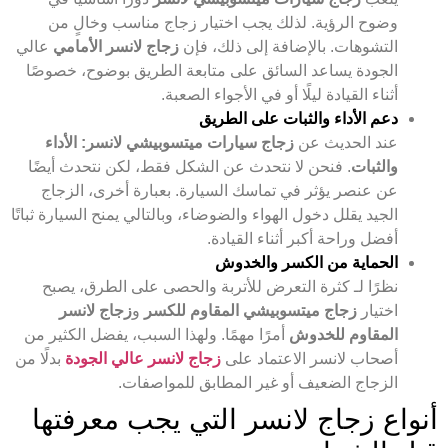
وضوح الرؤية. لذلك يجب اختيار زجاج مناسب وخالٍ من
التشوهات. بالإضافة إلى ذلك، فإن
زجاج لانسر الأمامي
عالي
الجودة يساعد السائق على متابعة الطريق بوضوح، خصوصًا
أثناء القيادة ليلًا أو في الأجواء الصعبة.
دعم الأداء والثبات على الطريق
عند الحديث عن
زجاج سيارات ميتسوبيشي لانسر: الأداء
والثبات
. فنحن لا نتحدث عن الشكل فقط، لكن نتحدث أيضًا
عن عنصر يؤثر في تماسك السيارة. بعبارة أخرى، الزجاج
الجيد يقلل دخول الهواء والضوضاء، وبالتالي يمنح السيارة ثباتًا
أفضل وراحة أكبر أثناء القيادة.
الحماية من الكسر والخدوش
نظرًا لـ كثرة التعرض للأتربة والحصى على الطرق، يصبح
اختيار
زجاج ميتسوبيشي المقاوم للكسر
و
زجاج لانسر
المقاوم للخدوش
أمرًا مهمًا. ولهذا السبب، يفضل الكثير من
أصحاب لانسر الاعتماد على
زجاج لانسر عالي الجودة
بدلًا من
الزجاج الضعيف أو غير المطابق للمواصفات.
أنواع زجاج لانسر التي يجب معرفتها