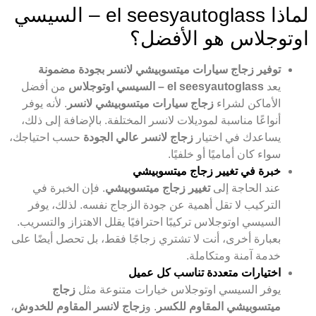
لماذا el seesyautoglass – السيسي
اوتوجلاس هو الأفضل؟
توفير زجاج سيارات ميتسوبيشي لانسر بجودة مضمونة
يعد
el seesyautoglass – السيسي اوتوجلاس
من أفضل
الأماكن لشراء
زجاج سيارات ميتسوبيشي لانسر
. لأنه يوفر
أنواعًا مناسبة لموديلات لانسر المختلفة. بالإضافة إلى ذلك،
يساعدك في اختيار
زجاج لانسر عالي الجودة
حسب احتياجك،
سواء كان أماميًا أو خلفيًا.
خبرة في تغيير زجاج ميتسوبيشي
عند الحاجة إلى
تغيير زجاج ميتسوبيشي
. فإن الخبرة في
التركيب لا تقل أهمية عن جودة الزجاج نفسه. لذلك، يوفر
السيسي اوتوجلاس تركيبًا احترافيًا يقلل الاهتزاز والتسريب.
بعبارة أخرى، أنت لا تشتري زجاجًا فقط، بل تحصل أيضًا على
خدمة آمنة ومتكاملة.
اختيارات متعددة تناسب كل عميل
يوفر السيسي اوتوجلاس خيارات متنوعة مثل
زجاج
ميتسوبيشي المقاوم للكسر
. و
زجاج لانسر المقاوم للخدوش
،