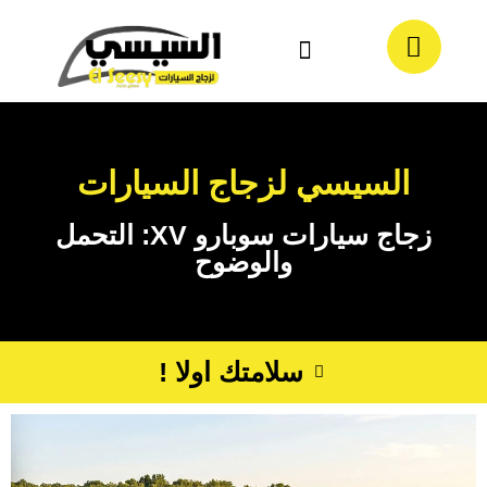
معلومات عنا
تواصل معنا
السيسي لزجاج السيارات
زجاج سيارات سوبارو XV: التحمل
والوضوح
سلامتك اولا !