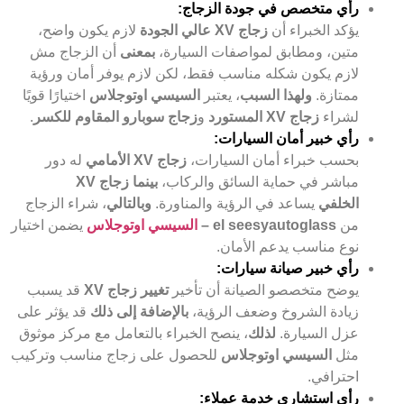
رأي متخصص في جودة الزجاج:
يؤكد الخبراء أن
زجاج XV عالي الجودة
لازم يكون واضح،
متين، ومطابق لمواصفات السيارة،
بمعنى
أن الزجاج مش
لازم يكون شكله مناسب فقط، لكن لازم يوفر أمان ورؤية
ممتازة.
ولهذا السبب
، يعتبر
السيسي اوتوجلاس
اختيارًا قويًا
لشراء
زجاج XV المستورد
و
زجاج سوبارو المقاوم للكسر
.
رأي خبير أمان السيارات:
بحسب خبراء أمان السيارات،
زجاج XV الأمامي
له دور
مباشر في حماية السائق والركاب،
بينما
زجاج XV
الخلفي
يساعد في الرؤية والمناورة.
وبالتالي
، شراء الزجاج
من
el seesyautoglass –
السيسي اوتوجلاس
يضمن اختيار
نوع مناسب يدعم الأمان.
رأي خبير صيانة سيارات:
يوضح متخصصو الصيانة أن تأخير
تغيير زجاج XV
قد يسبب
زيادة الشروخ وضعف الرؤية،
بالإضافة إلى ذلك
قد يؤثر على
عزل السيارة.
لذلك
، ينصح الخبراء بالتعامل مع مركز موثوق
مثل
السيسي اوتوجلاس
للحصول على زجاج مناسب وتركيب
احترافي.
رأي استشاري خدمة عملاء: