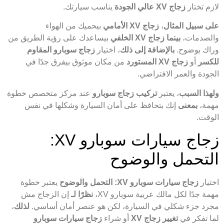
لازم تختار
زجاج XV عالي الجودة
يناسب سيارتك.
على سبيل المثال
،
زجاج XV الأمامي
بيحميك من الهواء
والصدمات،
بينما
زجاج XV الخلفي
بيساعدك على رؤية الطريق من
وراك بوضوح.
بالإضافة إلى ذلك
، اختيار
زجاج سوبارو المقاوم
للكسر
أو
زجاج XV المستورد
من مكان موثوق بيفرق جدًا في
الجودة والعمر الافتراضي.
ولهذا السبب
، يعتبر
تركيب زجاج سوبارو
عند مركز متخصص خطوة
مهمة،
بمعنى
إنك بتحافظ على أمان السيارة وشكلها في نفس
الوقت.
زجاج سيارات سوبارو XV:
التحمل والوضوح
اختيار
زجاج سيارات سوبارو XV: التحمل والوضوح
يعتبر خطوة
مهمة جدًا لكل مالك عربية سوبارو XV،
نظرًا لـ
إن الزجاج مش
مجرد جزء شكلي في السيارة، لكن هو عنصر أمان أساسي.
لذلك
،
لما تفكر في
تغيير زجاج XV
أو شراء
زجاج سيارات سوبارو