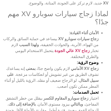
XV
جديد، لازم تركز على الجودة، المتانة، والوضوح.
لماذا زجاج سيارات سوبارو XV مهم
جدًا؟
الأمان أثناء القيادة:
زجاج سيارات سوبارو XV
بيساعد في حماية السائق والركاب
من الهواء، الأتربة، والحوادث الخفيفة،
ولهذا السبب
لازم
تختار
زجاج XV عالي الجودة
يتحمل الاستخدام اليومي
والطرق المختلفة.
وضوح الرؤية:
زجاج XV الأمامي
لازم يكون واضح جدًا،
بمعنى
إنه يساعدك
تشوف الطريق من غير تشويش أو انعكاسات مزعجة.
على
سبيل المثال
، لو الزجاج ضعيف أو مقلد، الرؤية بالليل أو أثناء
المطر ممكن تكون أصعب.
تحمل الصدمات:
اختيار
زجاج سوبارو المقاوم للكسر
بيقلل من خطر التشقق
المفاجئ،
وبالتالي
بيزود مستوى الأمان.
بالإضافة إلى ذلك
،
الزجاج القوي بيعيش فترة أطول مقارنة بالأنواع الأقل جودة.