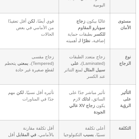
اليومية
مستوى
غالبًا بيكون
زجاج
قوي أيضًا،
لكن
أقل تعقيدًا
الأمان
سوبارو المقاوم
من الأمامي في بعض
للكسر
بطبقات حماية
الحالات
إضافية،
نظرًا لـ
أهميته
نوع
زجاج متعدد الطبقات
زجاج مقسى
الزجاج
(Laminated)،
على
(Tempered)،
بمعنى
يتحطم
سبيل المثال
لمنع التناثر
لقطع صغيرة غير حادة
عند الكسر
التأثير
تأثير مباشر جدًا على
تأثيره أقل نسبيًا،
لكن
مهم
على
السائق،
لذلك
لازم
جدًا في المناورات
الرؤية
يكون
زجاج XV عالي
الجودة
التكلفة
أعلى تكلفة
أقل تكلفة مقارنة
نسبيًا،
بسبب
التكنولوجيا
بالأمامي،
في المقابل
أقل