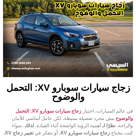
زجاج سيارات سوبارو XV: التحمل
والوضوح
في عالم السيارات، اختيار
زجاج سيارات سوبارو XV: التحمل
والوضوح
مش مجرد تفصيلة بسيطة، لكن عامل أساسي للأمان
والراحة،
نظرًا لـ
أهمية الرؤية الواضحة أثناء القيادة.
لذلك
، سواء
كنت محتاج
زجاج سيارات سوبارو XV
، أو بتفكر في
تغيير زجاج XV
،