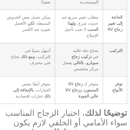
المستخدمة
تعقيدًا
الحاجة
يتطلب تغيير سريع عند
يمكن تحمل بعض الخدوش
إلى تغيير
حدوث شرخ،
ولهذا
البسيطة،
لكن
الأفضل
زجاج XV
السبب
لا يجب تأجيل
تغييره عند الكسر
الإصلاح
التركيب
يحتاج دقة عالية
أسهل نسبيًا في
في
تركيب زجاج
التركيب،
ومع ذلك
يحتاج
سوبارو
،
بالتالي
يفضل
فني محترف
مركز متخصص
توفر
متوفر كـ
زجاج XV
متوفر أيضًا بنفس
الأنواع
المستورد
و
زجاج XV
الخيارات،
بالإضافة إلى
عالي الجودة
ذلك
خيارات اقتصادية
توضيحًا لذلك
، اختيار الزجاج المناسب
سواء الأمامي أو الخلفي لازم يكون