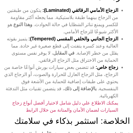
الزجاج الأمامي الرقائقي (Laminated):
يتكون من طبقتين
من الزجاج بينهما طبقة بلاستيكية. مما يجعله أكثر مقاومة
للكسر ويمنع تناثر الشظايا في حالة الحوادث.
وهذا النوع
هو
الأكثر شيوعًا للزجاج الأمامي.
الزجاج الجانبي والخلفي المقسى (Tempered):
يتميز بقوته
العالية وعند كسره يتفتت إلى قطع صغيرة غير حادة. مما
يقلل من خطر الإصابة.
في المقابل
، لا يوفر نفس مستوى
الحماية من الاختراق مثل الزجاج الرقائقي.
زجاج خاص:
قد تتضمن بعض سيارات بورش أنواعًا خاصة من
الزجاج، مثل الزجاج العازل للحرارة والصوت، أو الزجاج الذي
يحتوي على طبقات إضافية للحماية من الأشعة فوق
البنفسجية.
بالإضافة إلى ذلك
، قد يتضمن تقنيات مثل التدفئة
الكهربائية.
يمكنك الاطلاع علي دليل شامل لاختيار أفضل أنواع زجاج
السيارات لضمان الأمان والمتانة من خلال الرابط
الخلاصة: استثمر بذكاء في سلامتك