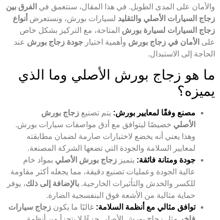
والأمان على المدى الطويل. في هذا المقال، سنتعمق في
الفرق بين
زجاج السيارات الأصلي والتقليد
لسيارات بورش، ونستعرض
أنواع
زجاج السيارات لسيارة بورش
المتاحة، مع التركيز بشكل خاص
على
الأمان في زجاج بورش
وأهمية اختيار
جودة زجاج بورش
عند
الحاجة إلى الاستبدال.
ما هو زجاج بورش الأصلي وما الذي
يميزه؟
مصنع وفقًا لمعايير بورش:
يتم تصنيع
زجاج بورش
الأصلي
خصيصًا ليتوافق مع أدق مواصفات سيارات بورش.
وهذا يعني أنه يخضع لاختبارات صارمة لضمان مطابقته
لمعايير السلامة والجودة التي تضعها الشركة المصنعة.
جودة ومتانة فائقة:
يتميز
زجاج بورش الأصلي
بمواد خام
عالية الجودة وعمليات تصنيع دقيقة، مما يجعله أكثر مقاومة
للكسر والخدش والتأثيرات الخارجية.
بالإضافة إلى ذلك
، يوفر
حماية مثالية من الأشعة فوق البنفسجية الضارة.
توافق مثالي مع أنظمة السلامة:
غالبًا ما يكون
زجاج سيارات
فاخر
مثل زجاج بورش الأصلي جزءًا لا يتجزأ من أنظمة