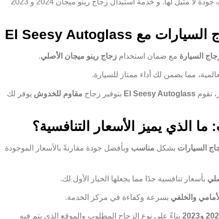
بأسعار معقولة وذات جودة لا مثيل لها. و خدمة استبدال زجاج رينو ميجان 2024 و 2023
 El Seesy Autoglass
جاج السيارة
مع ضمان استخدام
زجاج رينو ميجان الأصلي
.
المية، مما يضمن لك أداء ممتاز للسيارة.
 تقوم
El Seesy Autoglass
بتوفير زجاج
مقاوم للخدوش
يوفر لك
 ما الذي يميز الأسعار التنافسية؟
جاج السيارات
بشكل
مناسب
وبأفضل جودة مقارنةً بالأسعار الموجودة
صلي
بأسعار تنافسية جدًا مما يجعلها الخيار الأول لك.
أمامي والخلفي
بسرعة وكفاءة في مركز الخدمة.
بناءً على نوع الزجاج المطلوب والموقع الذي يتم فيه