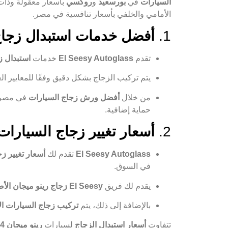
السيارات
في
بورسعيد
و
روكسي
الأمامي والخلفي بأسعار تنافسية في مصر.
1.
أفضل خدمات استبدال زجاج السيارات مع
تقدم
El Seesy Autoglass
خدمات
استبدال ز
يتم تركيب الزجاج بشكل دقيق وفقًا للمعايير الع
من خلال
أفضل ورش زجاج السيارات
في مصر،
حماية إضافية.
2.
أسعار تغيير زجاج السيارات:
El Seesy Autoglass
تقدم لك
أسعار تغيير ز
في السوق.
يقدم لك فريق
El Seesy
زجاج رينو ميجان الأ
بالإضافة إلى ذلك، يتم
تركيب زجاج السيارات ال
تتفاوت
أسعار استبدال الزجاج
لسيارات
رينو ميجان 2024 و2023