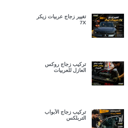
تغيير زجاج عربيات زيكر
7X
تركيب زجاج روكس
العازل للعربيات
تركيب زجاج الأبواب
التربلكس