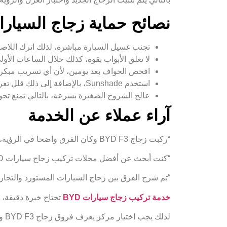
نصائح حماية زجاج السيارا
تجنب غسيل السيارة مباشرة، لذلك اترك اللا
لا تغلق الأبواب بقوة، كذلك خلال الساعات الأول
افحص الحواف بعد يومين، لأن أي تسريب مبكر
استخدم Sunshade، بالإضافة إلى ذلك قلل تعرض الزجاج للشمس الطويلة.
عالج الشروخ الصغيرة بسرعة، بالتالي تمنع تحول
آراء عملاء عن الخدمة
“ركبت زجاج BYD F3 وكان الفرق واضحا في الرؤية، كذلك التركيب تم بسرعة وبدون تسريب.”
“كنت أبحث عن أفضل محلات تركيب زجاج سيارات BYD، لكن وجدت خدمة منظمة وسعر واضح.”
“تم شرح الفرق بين زجاج السيارات المستورد والتجاري،
خدمة تركيب زجاج سيارات BYD
تحتاج خبرة دقيقة، 
لذلك يجب اختيار مركز يعرف فروق زجاج BYD F3 وزجاج BYD L3 جيدا.