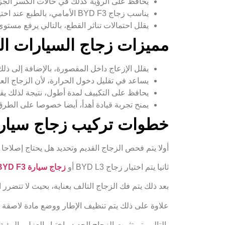
يحافظ على الرؤية كذلك في حالات الكسر الجز
يناسب زجاج BYD F3 الأمامي، بالطبع عند اختيار خامة مطابقة للمواصفات.
يقلل احتمالات تناثر القطع، بالتالي يرفع مستو
مميزات زجاج السيارات ال
يقلل الإزعاج داخل المقصورة، بالإضافة إلى ذلك
يساعد في تقليل دخول الحرارة، لأن الزجاج الع
يحافظ على التكييف لمدة أطول، نتيجة لذلك يق
يمنح تجربة قيادة أهدأ، أيضا خصوصا على الطر
خطوات تركيب زجاج سيارات 
أولا يتم فحص الزجاج القديم وتحديد هل يحتاج إصلاحا أم
ثانيا يتم اختيار زجاج BYD L3 أو
زجاج سيارة BYD F3
بعد ذلك يتم فك الزجاج التالف بعناية، بحيث لا تتضرر 
علاوة على ذلك يتم تنظيف الإطار ووضع مادة لاصقة
بالتالي يتم تثبيت الزجاج الجديد واختبار العزل والرؤي