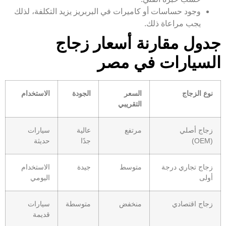
وجود حساسات أو كاميرات في البربريز يزيد التكلفة، لذلك
يجب مراعاة ذلك.
جدول مقارنة أسعار زجاج
السيارات في مصر
نوع الزجاج
السعر
الجودة
الاستخدام
التقريبي
زجاج أصلي
مرتفع
عالية
سيارات
(OEM)
جدًا
حديثة
زجاج تجاري درجة
متوسط
جيدة
الاستخدام
أولى
اليومي
زجاج اقتصادي
منخفض
متوسطة
سيارات
قديمة