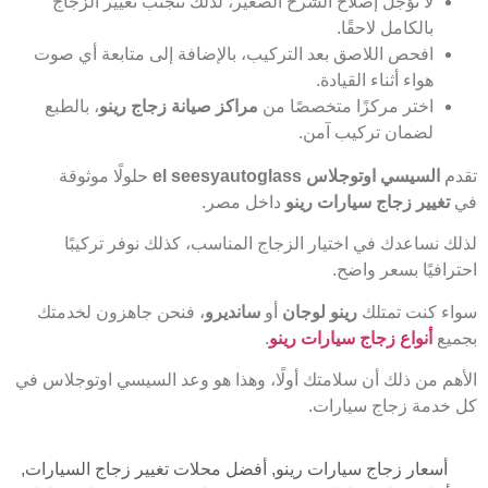
لا تؤجل إصلاح الشرخ الصغير، لذلك تتجنب تغيير الزجاج
بالكامل لاحقًا.
افحص اللاصق بعد التركيب، بالإضافة إلى متابعة أي صوت
هواء أثناء القيادة.
اختر مركزًا متخصصًا من
مراكز صيانة زجاج رينو
، بالطبع
لضمان تركيب آمن.
تقدم
السيسي اوتوجلاس el seesyautoglass
حلولًا موثوقة
في
تغيير زجاج سيارات رينو
داخل مصر.
لذلك نساعدك في اختيار الزجاج المناسب، كذلك نوفر تركيبًا
احترافيًا بسعر واضح.
سواء كنت تمتلك
رينو لوجان
أو
سانديرو
، فنحن جاهزون لخدمتك
بجميع
أنواع زجاج سيارات رينو
.
الأهم من ذلك أن سلامتك أولًا، وهذا هو وعد السيسي اوتوجلاس في
كل خدمة زجاج سيارات.
أسعار زجاج سيارات رينو
,
أفضل محلات تغيير زجاج السيارات
,