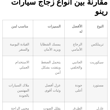
مقارنة بين أنواع زجاج سيارات
رينو
النوع
الأفضل
المميزات
مناسب لمن
له
تريبلكس
الزجاج
يمسك الشظايا
القيادة اليومية
الأمامي
ويزيد الأمان
والسفر
سيكوريت
الجانبي
يتحمل الضغط
الاستخدام
والخلفي
ويتفتت بشكل
العملي
آمن
مستورد
جودة
عزل أفضل
ملاك السيارات
أعلى
وثبات أقوى
المهتمين
بالجودة
عازل
الطرق
يقلل الصوت
محبي الراحة