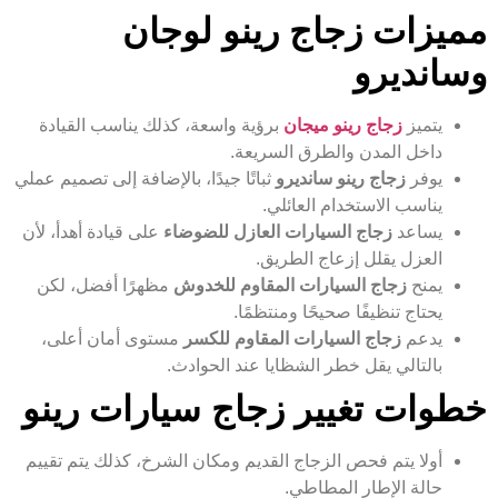
مميزات زجاج رينو لوجان
وسانديرو
يتميز
زجاج رينو ميجان
برؤية واسعة، كذلك يناسب القيادة
داخل المدن والطرق السريعة.
يوفر
زجاج رينو سانديرو
ثباتًا جيدًا، بالإضافة إلى تصميم عملي
يناسب الاستخدام العائلي.
يساعد
زجاج السيارات العازل للضوضاء
على قيادة أهدأ، لأن
العزل يقلل إزعاج الطريق.
يمنح
زجاج السيارات المقاوم للخدوش
مظهرًا أفضل، لكن
يحتاج تنظيفًا صحيحًا ومنتظمًا.
يدعم
زجاج السيارات المقاوم للكسر
مستوى أمان أعلى،
بالتالي يقل خطر الشظايا عند الحوادث.
خطوات تغيير زجاج سيارات رينو
أولا يتم فحص الزجاج القديم ومكان الشرخ، كذلك يتم تقييم
حالة الإطار المطاطي.