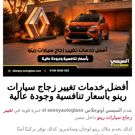
أفضل خدمات تغيير زجاج سيارات
رينو بأسعار تنافسية وجودة عالية
تقدم
السيسي اوتوجلاس el seesyautoglass
خبرة قوية في
تغيير
زجاج سيارات رينو
داخل مصر.
لذلك نخدم ملاك رينو لوجان وسانديرو، كذلك نوفر تركيبًا آمنًا