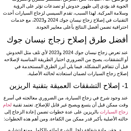
الجوية قد يؤدي إلى ظهور خدوش أو تصدعات تؤثر على الرؤية
وسلامة المركبة. لهذا السبب، تقدم السيسي لزجاج السيارات أحدث
التقنيات في إصلاح زجاج نيسان جوك 2024 و2023، مع خدمات
احترافية تضمن أفضل النتائج بأعلى معايير الجودة.
أفضل طرق إصلاح زجاج نيسان جوك
عند تعرض زجاج نيسان جوك 2024 و2023 لأي تلف مثل الخدوش
أو التشققات، يصبح من الضروري اختيار الطريقة المناسبة لإصلاحه
قبل أن تتفاقم المشكلة. فيما يلي أبرز الطرق المستخدمة في
إصلاح زجاج السيارات لضمان استعادته لحالته الأصلية.
1- إصلاح التشققات العميقة بتقنية الريزين
عند وجود شرخ في زجاج السيارة، من الضروري معالجته في أسرع
وقت ممكن قبل أن يتسع ويصبح غير قابل للإصلاح. تعتمد تقنية
لحام
زجاج السيارات
بالريزين على عدة خطوات تضمن إعادة الزجاج إلى
حالته الأصلية بأكبر قدر ممكن من الكفاءة. ومن أهم هذه الخطوات:
حقن مادة شفافة داخل الشرخ لملئه بالكامل ومنع انتشاره