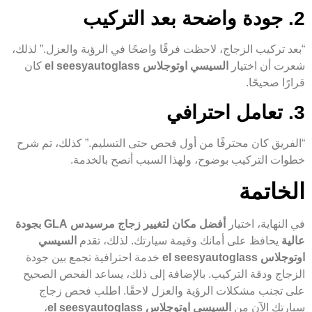
2. جودة واضحة بعد التركيب
“بعد تركيب الزجاج، لاحظت فرقًا واضحًا في الرؤية والعزل.” لذلك،
شعرت أن اختيار
السيسي اوتوجلاس el seesyautoglass
كان
قرارًا صحيحًا.
3. تعامل احترافي
“الفريق كان محترفًا من أول فحص حتى التسليم.” كذلك، تم شرح
خطوات التركيب بوضوح، ولهذا السبب أنصح بالخدمة.
الخاتمة
في النهاية، اختيار
أفضل مكان لتغيير زجاج مرسيدس GLA بجودة
عالية
يحافظ على أمانك وقيمة سيارتك. لذلك، تقدم
السيسي
اوتوجلاس el seesyautoglass
خدمة احترافية تجمع بين جودة
الزجاج ودقة التركيب. بالإضافة إلى ذلك، يساعد الفحص الصحيح
على تجنب مشكلات الرؤية والعزل لاحقًا. اطلب فحص زجاج
سيارتك الآن من
السيسي اوتوجلاس el seesyautoglass
،