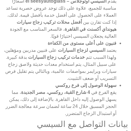
يقدم
السيسي اوتوجلاس – el seesyautoglass
أسعارًا
مناسبة للجميع، علاوة على ذلك توجد عروض حصرية تساعد
العملاء على الحصول على أفضل خدمة بأفضل قيمة. لذلك،
إذا كنت تقارن بين
أفضل محلات تركيب زجاج سيارات
هيونداي أكسنت في القاهرة
، فالسعر المناسب مع الجودة
العالية يجعلان السيسي اختيارًا قويًا.
فنيون على أعلى مستوى من الكفاءة
يعتمد
السيسي لزجاج السيارات
على فنيين مدربين ومؤهلين،
ولهذا السبب تتم
خدمات تركيب زجاج السيارات
بدقة كبيرة.
على سبيل المثال، يتم استخدام معدات حديثة ولاصق زجاج
سيارات وبرايمر بمواصفات عالمية، وبالتالي يتم تقليل فرص
التسريب أو ضعف التثبيت.
سهولة الوصول إلى فرع روكسي
يقع الفرع في
4 شارع القبة، روكسي، مصر الجديدة
، مما
يسهل الوصول إليه داخل القاهرة. بالإضافة إلى ذلك، يمكن
الحجز المسبق خلال 24 ساعة لضمان سرعة معالجة الضرر
أو استبدال الزجاج المتضرر.
بيانات التواصل مع السيسي