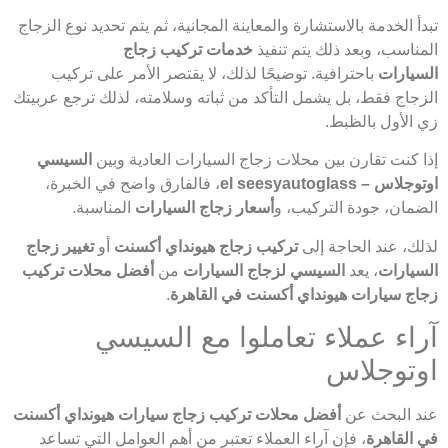
تبدأ الخدمة بالاستشارة والمعاينة المجانية، ثم يتم تحديد نوع الزجاج
المناسب، وبعد ذلك يتم تنفيذ
خدمات تركيب زجاج
السيارات
باحترافية. توضيحًا لذلك، لا يقتصر الأمر على تركيب
الزجاج فقط، بل يشمل التأكد من ثباته وسلامته، لذلك ترجع عربيتك
زي الأول بالظبط.
إذا كنت تقارن بين محلات زجاج السيارات العادية وبين
السيسي
اوتوجلاس – el seesyautoglass
، فالفارق واضح في الخبرة،
الضمان، جودة التركيب، و
أسعار زجاج السيارات
المناسبة.
لذلك، عند الحاجة إلى
تركيب زجاج هيونداي أكسنت
أو
تغيير زجاج
السيارات
، يعد
السيسي لزجاج السيارات
من
أفضل محلات تركيب
زجاج سيارات هيونداي أكسنت في القاهرة
.
آراء عملاء تعاملوا مع السيسي
اوتوجلاس
عند البحث عن
أفضل محلات تركيب زجاج سيارات هيونداي أكسنت
في القاهرة
، فإن آراء العملاء تعتبر من أهم العوامل التي تساعد