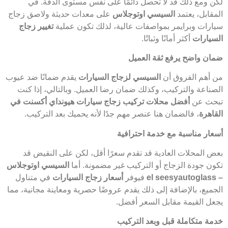
لكن ومع ذلك قد لا تحصل دائمًا على نفس مستوى الدقة. في
المقابل، يعتمد
السيسي اوتوجلاس
على معدات حديثة ولاصق زجاج
سيارات وبرايمر بمواصفات عالية، لذلك تكون عملية
تغيير زجاج
السيارات
أكثر أمانًا وثباتًا.
ضمان واضح يرفع ثقة العميل
من أهم الفروق أن
السيسي لزجاج السيارات
يقدم ضمانًا ضد عيوب
الصناعة والتركيب، وكذلك ضمان رضا العميل. وبالتالي، إذا كنت
تبحث عن
أفضل محلات تركيب زجاج سيارات هيونداي أكسنت في
القاهرة
، فالضمان هنا عنصر مهم جدًا لأنه يحميك بعد التركيب.
أسعار مناسبة مع خدمة احترافية
بعض المحلات العادية قد تقدم سعرًا أقل، لكن على النقيض قد
تكون جودة الزجاج أو التركيب غير مضمونة. أما
السيسي اوتوجلاس
– el seesyautoglass
فيوفر
أسعار زجاج السيارات
في متناول
الجميع، بالإضافة إلى ذلك يقدم عروضًا حصرية ومعاينة مجانية، مما
يجعل القيمة مقابل السعر أفضل.
خدمة متكاملة قبل وبعد التركيب