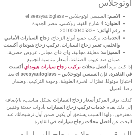
اوتوجلاس
الاسم:
السيسي اوتوجلاس – el seesyautoglass
العنوان:
4 شارع القبة، روكسي، مصر الجديدة
رقم الهاتف:
+201000040533
الخدمات:
تركيب جميع أنواع الزجاج،
زجاج السيارات الأمامي
والخلفي
،
تغيير زجاج السيارات
،
تركيب زجاج هيونداي أكسنت
المميزات:
معاينة مجانية، واي فاي مجاني، عروض حصرية،
ضمان ضد عيوب الصناعة، أسعار مناسبة للجميع
إذا كنت تريد
أفضل محلات
تركيب زجاج سيارات هيونداي
أكسنت
في القاهرة
، فإن
السيسي اوتوجلاس – el seesyautoglass
يعد
اختيارًا موثوقًا، نظرًا لـ الخبرة الطويلة، وجودة التركيب، وضمان
رضا العميل.
كذلك، يوفر المركز
أسعار زجاج السيارات
بشكل مناسب، بالإضافة
إلى ذلك يقدم
خدمات تركيب زجاج السيارات
بأدوات حديثة وفنيين
محترفين، ولهذا السبب يستحق أن يكون ضمن أول ترشيحاتك عند
البحث عن
أفضل محلات زجاج سيارات
في القاهرة.
الفرق بين محلات زجاج السيارات