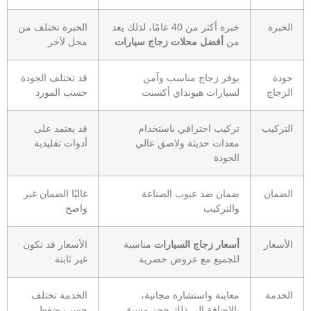
الخبرة
خبرة أكثر من 40 عامًا، لذلك يعد
الخبرة تختلف من
من
أفضل محلات زجاج سيارات
محل لآخر
جودة
يوفر زجاج مناسب وآمن
قد تختلف الجودة
الزجاج
لسيارات هيونداي أكسنت
حسب المورد
التركيب
تركيب احترافي باستخدام
قد يعتمد على
معدات حديثة ولاصق عالي
أدوات تقليدية
الجودة
الضمان
ضمان ضد عيوب الصناعة
غالبًا الضمان غير
والتركيب
واضح
الأسعار
أسعار زجاج السيارات
مناسبة
الأسعار قد تكون
للجميع مع عروض حصرية
غير ثابتة
الخدمة
معاينة واستشارة مجانية،
الخدمة تختلف
بالإضافة إلى ذلك حجز مسبق
حسب ضغط