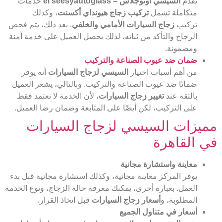
يقدم
السيسي اوتوجلاس – el seesyautoglass
خدمات
متكاملة تشمل
تركيب زجاج هيونداي أكسنت
، وكذلك
تركيب
زجاج السيارات الأمامي والخلفي
. بعد ذلك، يتم فحص
الزجاج والتأكد من ثباته، لذلك يحصل العميل على خدمة آمنة
ومضمونة.
ضمان ضد عيوب الصناعة والتركيب
من أهم أسباب اختيار
السيسي لزجاج السيارات
أنه يوفر
ضمانًا ضد عيوب الصناعة والتركيب. وبالتالي، يشعر العميل
بالثقة عند
تغيير زجاج السيارات
، لأن الخدمة لا تعتمد فقط
على التركيب، لكن أيضًا على المتابعة وضمان رضا العميل.
مميزات السيسي لزجاج السيارات
في القاهرة
معاينة واستشارة مجانية
يوفر المركز معاينة مجانية، وكذلك استشارة مجانية قبل بدء
العمل. بعبارة أخرى، يمكنك معرفة حالة الزجاج، ونوع الخدمة
المطلوبة، و
أسعار زجاج السيارات
قبل اتخاذ القرار.
أسعار في متناول الجميع