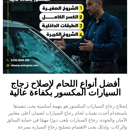
أفضل أنواع اللحام لإصلاح زجاج
السيارات المكسور بكفاءة عالية
إصلاح زجاج السيارات المكسور هو مهمة أساسية يجب تنفيذها
باستخدام أحدث تقنيات لحام زجاج السيارات لضمان أعلى معايير
الأمان والجودة. زجاج السيارات يلعب دورًا مهمًا في حماية السائق
والركاب، ولذلك يجب الاهتمام بتصليح زجاج السيارة بسرعة