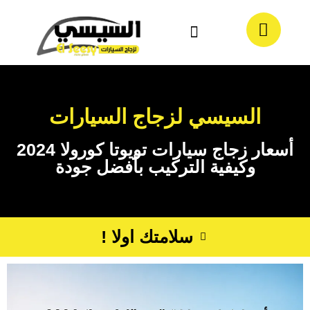
معلومات عنا
تواصل معنا
السيسي لزجاج السيارات
أسعار زجاج سيارات تويوتا كورولا 2024
وكيفية التركيب بأفضل جودة
سلامتك اولا !